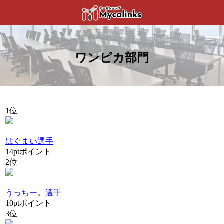
ワンピカ部門
1位
はぐまい選手
14
pt
ポイント
2位
うっちー。選手
10
pt
ポイント
3位